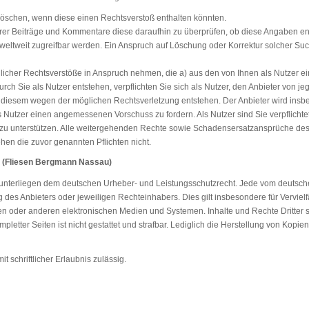
löschen, wenn diese einen Rechtsverstoß enthalten könnten.
 Ihrer Beiträge und Kommentare diese daraufhin zu überprüfen, ob diese Angaben enth
eltweit zugreifbar werden. Ein Anspruch auf Löschung oder Korrektur solcher Su
licher Rechtsverstöße in Anspruch nehmen, die a) aus den von Ihnen als Nutzer ei
rch Sie als Nutzer entstehen, verpflichten Sie sich als Nutzer, den Anbieter von 
die diesem wegen der möglichen Rechtsverletzung entstehen. Der Anbieter wird in
en als Nutzer einen angemessenen Vorschuss zu fordern. Als Nutzer sind Sie verpflic
 zu unterstützen. Alle weitergehenden Rechte sowie Schadensersatzansprüche des 
hen die zuvor genannten Pflichten nicht.
 (
Fliesen Bergmann Nassau
)
e unterliegen dem deutschen Urheber- und Leistungsschutzrecht. Jede vom deutsch
 des Anbieters oder jeweiligen Rechteinhabers. Dies gilt insbesondere für Verviel
n oder anderen elektronischen Medien und Systemen. Inhalte und Rechte Dritter s
mpletter Seiten ist nicht gestattet und strafbar. Lediglich die Herstellung von Kopi
t schriftlicher Erlaubnis zulässig.