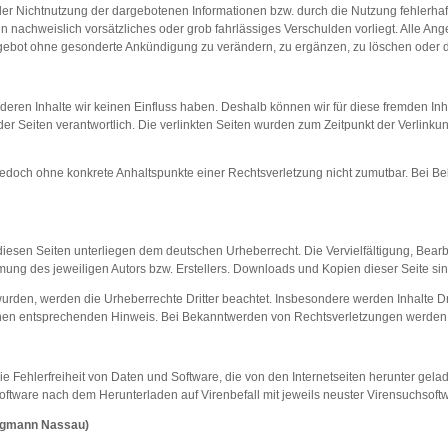
 oder Nichtnutzung der dargebotenen Informationen bzw. durch die Nutzung fehlerhaf
n nachweislich vorsätzliches oder grob fahrlässiges Verschulden vorliegt. Alle Ang
ngebot ohne gesonderte Ankündigung zu verändern, zu ergänzen, zu löschen oder die
f deren Inhalte wir keinen Einfluss haben. Deshalb können wir für diese fremden I
er der Seiten verantwortlich. Die verlinkten Seiten wurden zum Zeitpunkt der Verlin
st jedoch ohne konkrete Anhaltspunkte einer Rechtsverletzung nicht zumutbar. Bei
 diesen Seiten unterliegen dem deutschen Urheberrecht. Die Vervielfältigung, Bear
ung des jeweiligen Autors bzw. Erstellers. Downloads und Kopien dieser Seite sind
t wurden, werden die Urheberrechte Dritter beachtet. Insbesondere werden Inhalte Dr
nen entsprechenden Hinweis. Bei Bekanntwerden von Rechtsverletzungen werden w
die Fehlerfreiheit von Daten und Software, die von den Internetseiten herunter ge
oftware nach dem Herunterladen auf Virenbefall mit jeweils neuster Virensuchsoft
ergmann Nassau)