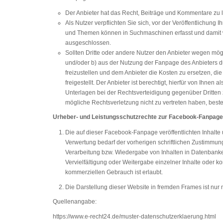
Der Anbieter hat das Recht, Beiträge und Kommentare zu 
Als Nutzer verpflichten Sie sich, vor der Veröffentlichung
und Themen können in Suchmaschinen erfasst und damit w
ausgeschlossen.
Sollten Dritte oder andere Nutzer den Anbieter wegen mög
und/oder b) aus der Nutzung der Fanpage des Anbieters du
freizustellen und dem Anbieter die Kosten zu ersetzen, 
freigestellt. Der Anbieter ist berechtigt, hierfür von Ihn
Unterlagen bei der Rechtsverteidigung gegenüber Dritten
mögliche Rechtsverletzung nicht zu vertreten haben, beste
Urheber- und Leistungsschutzrechte zur Facebook-Fanpage
Die auf dieser Facebook-Fanpage veröffentlichten Inhalt
Verwertung bedarf der vorherigen schriftlichen Zustimmung
Verarbeitung bzw. Wiedergabe von Inhalten in Datenbanke
Vervielfältigung oder Weitergabe einzelner Inhalte oder ko
kommerziellen Gebrauch ist erlaubt.
Die Darstellung dieser Website in fremden Frames ist nur mi
Quellenangabe:
https://www.e-recht24.de/muster-datenschutzerklaerung.html