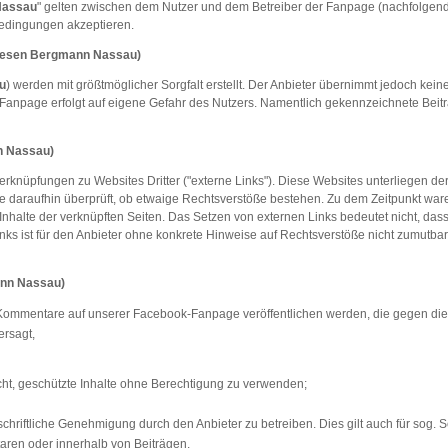
Nassau
" gelten zwischen dem Nutzer und dem Betreiber der Fanpage (nachfolgen
bedingungen akzeptieren.
iesen Bergmann Nassau
)
u
) werden mit größtmöglicher Sorgfalt erstellt. Der Anbieter übernimmt jedoch keine 
ok-Fanpage erfolgt auf eigene Gefahr des Nutzers. Namentlich gekennzeichnete Bei
n Nassau
)
Verknüpfungen zu Websites Dritter ("externe Links"). Diese Websites unterliegen der
e daraufhin überprüft, ob etwaige Rechtsverstöße bestehen. Zu dem Zeitpunkt waren
e Inhalte der verknüpften Seiten. Das Setzen von externen Links bedeutet nicht, das
Links ist für den Anbieter ohne konkrete Hinweise auf Rechtsverstöße nicht zumutb
ann Nassau
)
e / Kommentare auf unserer Facebook-Fanpage veröffentlichen werden, die gegen di
ersagt,
cht, geschützte Inhalte ohne Berechtigung zu verwenden;
riftliche Genehmigung durch den Anbieter zu betreiben. Dies gilt auch für sog.
ren oder innerhalb von Beiträgen.