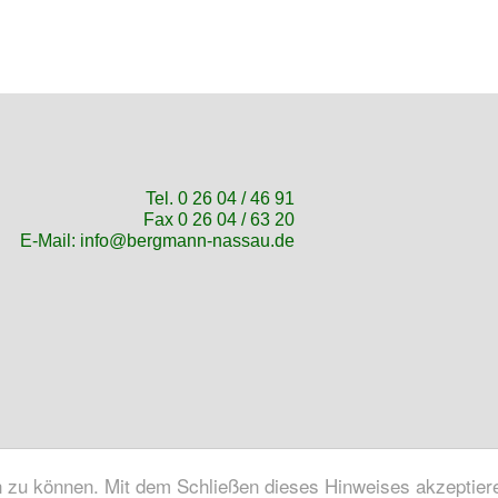
Tel. 0 26 04 / 46 91
Fax 0 26 04 / 63 20
E-Mail:
info@bergmann-nassau.de
n zu können. Mit dem Schließen dieses Hinweises akzeptier
au