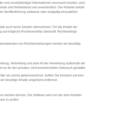
ter und unvollständiger Informationen verursacht wurden, sind
ebote sind freibleibend und unverbindlich. Der Anbieter behält
 Veröffentlichung zeitweise oder endgültig einzustellen.
nhalte auch keine Gewähr übernehmen. Für die Inhalte der
kung auf mögliche Rechtsverstöße überprüft. Rechtswidrige
 Bekanntwerden von Rechtsverletzungen werden wir derartige
beitung, Verbreitung und jede Art der Verwertung außerhalb der
 nur für den privaten, nicht kommerziellen Gebrauch gestattet.
itter als solche gekennzeichnet. Sollten Sie trotzdem auf eine
ir derartige Inhalte umgehend entfernen.
laden werden können. Die Software wird von der dem Anbieter
ware zu prüfen