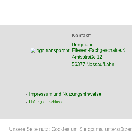
Kontakt:
Bergmann
Fliesen-Fachgeschäft e.K.
Amtsstraße 12
56377 Nassau/Lahn
Impressum und Nutzungshinweise
Haftungsausschluss
Unsere Seite nutzt Cookies um Sie optimal unterstütze
Copyright © 2026 Bergmann Fliesen-Fachgeschäft e.K. - Nass